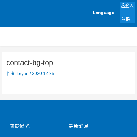
跳
登入
至
Language
|
主
註冊
要
內
容
contact-bg-top
作者:
bryan
/
2020.12.25
關於億光
最新消息