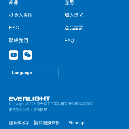
產品
應用
投資人專區
加入億光
ESG
產品諮詢
聯絡我們
FAQ
Y
W
o
e
u
i
t
x
Language
u
i
b
n
e
Copyright ©2026 億光電子工業股份有限公司 版權所有
網頁設計公司
：振作國際
隱私權政策
會員服務條款
Sitemap