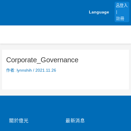
跳
登入
至
Language
|
主
註冊
要
內
容
Corporate_Governance
作者:
lynnshih
/
2021.11.26
關於億光
最新消息