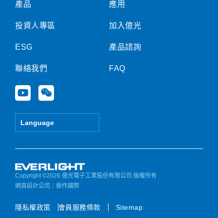
產品
應用
投資人專區
加入億光
ESG
產品諮詢
聯絡我們
FAQ
Y
W
o
e
u
i
t
x
Language
u
i
b
n
e
Copyright ©2026 億光電子工業股份有限公司 版權所有
網頁設計公司
：振作國際
隱私權政策
會員服務條款
Sitemap