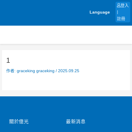
跳
登入
至
Language
|
主
註冊
要
內
容
1
作者:
graceking graceking
/
2025.09.25
關於億光
最新消息