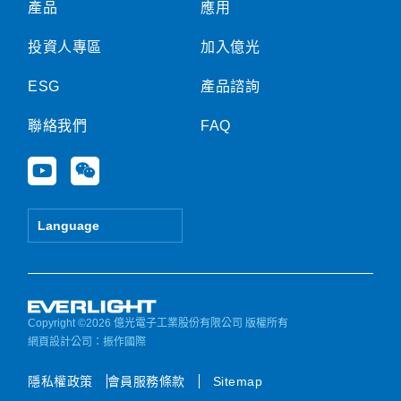
產品
應用
投資人專區
加入億光
ESG
產品諮詢
聯絡我們
FAQ
Y
W
o
e
u
i
t
x
Language
u
i
b
n
e
Copyright ©2026 億光電子工業股份有限公司 版權所有
網頁設計公司
：振作國際
隱私權政策
會員服務條款
Sitemap