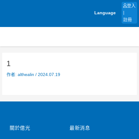
跳
登入
至
Language
|
主
註冊
要
內
容
1
作者:
althealin
/
2024.07.19
關於億光
最新消息