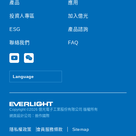
產品
應用
投資人專區
加入億光
ESG
產品諮詢
聯絡我們
FAQ
Y
W
o
e
u
i
t
x
Language
u
i
b
n
e
Copyright ©2026 億光電子工業股份有限公司 版權所有
網頁設計公司
：振作國際
隱私權政策
會員服務條款
Sitemap