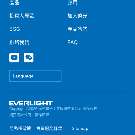
產品
應用
投資人專區
加入億光
ESG
產品諮詢
聯絡我們
FAQ
Y
W
o
e
u
i
t
x
Language
u
i
b
n
e
Copyright ©2026 億光電子工業股份有限公司 版權所有
網頁設計公司
：振作國際
隱私權政策
會員服務條款
Sitemap