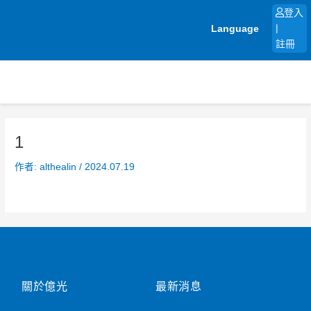
跳
登入
至
Language
|
主
註冊
要
內
容
1
作者:
althealin
/
2024.07.19
關於億光
最新消息