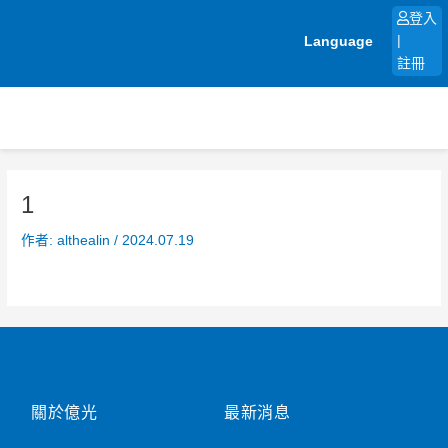
跳
登入
至
Language
|
主
註冊
要
內
容
1
作者:
althealin
/
2024.07.19
關於億光
最新消息