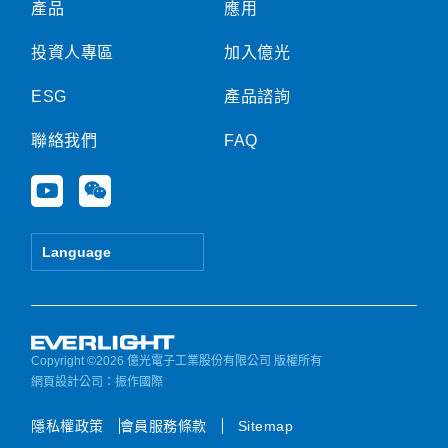
產品
應用
投資人專區
加入億光
ESG
產品諮詢
聯絡我們
FAQ
Y
W
o
e
u
i
t
x
Language
u
i
b
n
e
Copyright ©2026 億光電子工業股份有限公司 版權所有
網頁設計公司
：振作國際
隱私權政策
會員服務條款
Sitemap