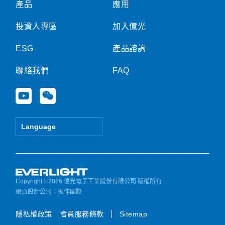
產品
應用
投資人專區
加入億光
ESG
產品諮詢
聯絡我們
FAQ
Y
W
o
e
u
i
t
x
Language
u
i
b
n
e
Copyright ©2026 億光電子工業股份有限公司 版權所有
網頁設計公司
：振作國際
隱私權政策
會員服務條款
Sitemap