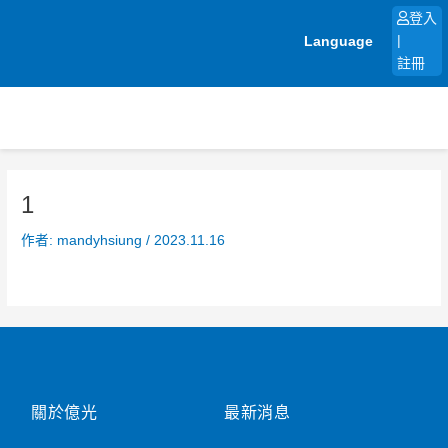
跳
登入
至
Language
|
主
註冊
要
內
容
1
作者:
mandyhsiung
/
2023.11.16
關於億光
最新消息