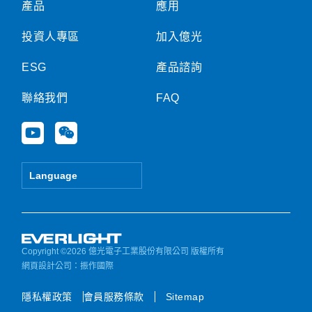
產品
應用
投資人專區
加入億光
ESG
產品諮詢
聯絡我們
FAQ
Y
W
o
e
u
i
t
x
Language
u
i
b
n
e
Copyright ©2026 億光電子工業股份有限公司 版權所有
網頁設計公司
：振作國際
隱私權政策
會員服務條款
Sitemap