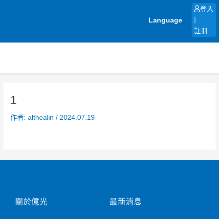
跳
登入
至
Language
|
主
註冊
要
內
容
1
作者:
althealin
/
2024.07.19
關於億光
最新消息