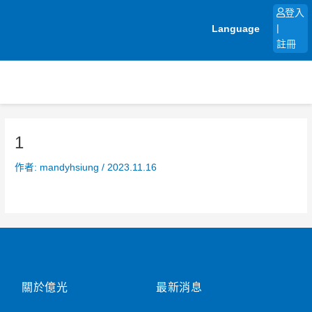
跳
登入
至
Language
|
主
註冊
要
內
容
1
作者:
mandyhsiung
/
2023.11.16
關於億光
最新消息