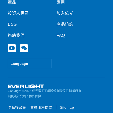
產品
應用
投資人專區
加入億光
ESG
產品諮詢
聯絡我們
FAQ
Y
W
o
e
u
i
t
x
Language
u
i
b
n
e
Copyright ©2026 億光電子工業股份有限公司 版權所有
網頁設計公司
：振作國際
隱私權政策
會員服務條款
Sitemap