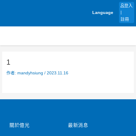
跳
登入
至
Language
|
主
註冊
要
內
容
1
作者:
mandyhsiung
/
2023.11.16
關於億光
最新消息