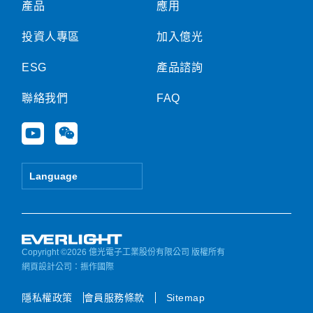
產品
應用
投資人專區
加入億光
ESG
產品諮詢
聯絡我們
FAQ
Y
W
o
e
u
i
t
x
Language
u
i
b
n
e
Copyright ©2026 億光電子工業股份有限公司 版權所有
網頁設計公司
：振作國際
隱私權政策
會員服務條款
Sitemap