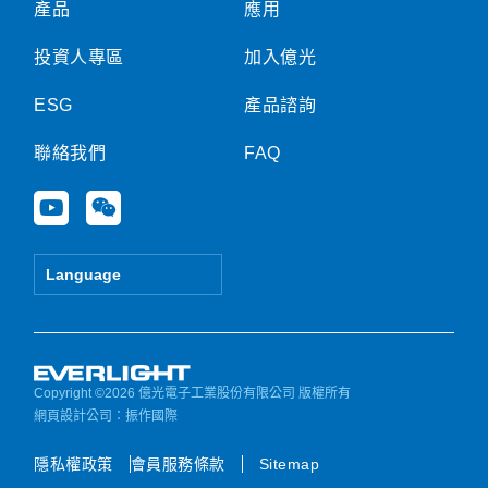
產品
應用
投資人專區
加入億光
ESG
產品諮詢
聯絡我們
FAQ
Y
W
o
e
u
i
t
x
Language
u
i
b
n
e
Copyright ©2026 億光電子工業股份有限公司 版權所有
網頁設計公司
：振作國際
隱私權政策
會員服務條款
Sitemap