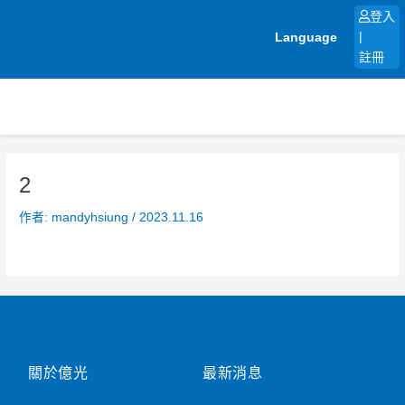
跳
登入
至
Language
|
主
註冊
要
內
容
2
作者:
mandyhsiung
/
2023.11.16
關於億光
最新消息