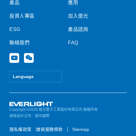
產品
應用
投資人專區
加入億光
ESG
產品諮詢
聯絡我們
FAQ
Y
W
o
e
u
i
t
x
Language
u
i
b
n
e
Copyright ©2026 億光電子工業股份有限公司 版權所有
網頁設計公司
：振作國際
隱私權政策
會員服務條款
Sitemap