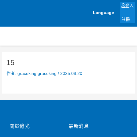
跳
登入
至
Language
|
主
註冊
要
內
容
15
作者:
graceking graceking
/
2025.08.20
關於億光
最新消息