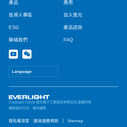
產品
應用
投資人專區
加入億光
ESG
產品諮詢
聯絡我們
FAQ
Y
W
o
e
u
i
t
x
Language
u
i
b
n
e
Copyright ©2026 億光電子工業股份有限公司 版權所有
網頁設計公司
：振作國際
隱私權政策
會員服務條款
Sitemap