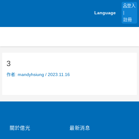
跳
登入
至
Language
|
主
註冊
要
內
容
3
作者:
mandyhsiung
/
2023.11.16
關於億光
最新消息