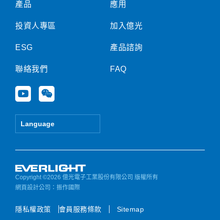
產品
應用
投資人專區
加入億光
ESG
產品諮詢
聯絡我們
FAQ
Y
W
o
e
u
i
t
x
Language
u
i
b
n
e
Copyright ©2026 億光電子工業股份有限公司 版權所有
網頁設計公司
：振作國際
隱私權政策
會員服務條款
Sitemap