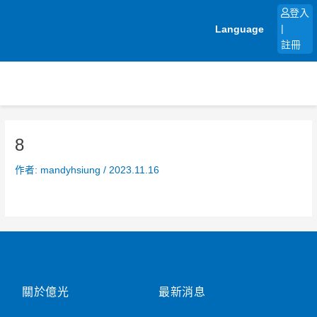
跳
登入
至
Language
|
主
註冊
要
內
容
8
作者:
mandyhsiung
/
2023.11.16
關於億光
最新消息