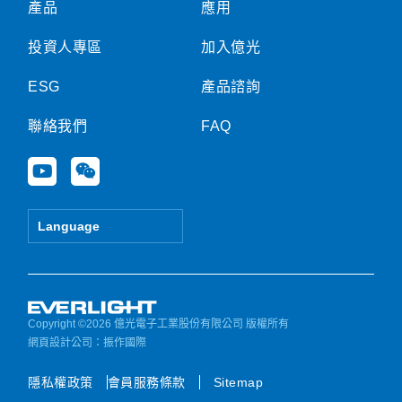
產品
應用
投資人專區
加入億光
ESG
產品諮詢
聯絡我們
FAQ
Y
W
o
e
u
i
t
x
Language
u
i
b
n
e
Copyright ©2026 億光電子工業股份有限公司 版權所有
網頁設計公司
：振作國際
隱私權政策
會員服務條款
Sitemap