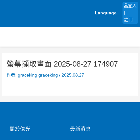
跳
登入
至
Language
|
主
註冊
要
內
容
螢幕擷取畫面 2025-08-27 174907
作者:
graceking graceking
/
2025.08.27
關於億光
最新消息