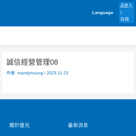
跳
登入
至
Language
|
主
註冊
要
內
容
誠信經營管理08
作者:
mandyhsiung
/
2023.11.23
關於億光
最新消息