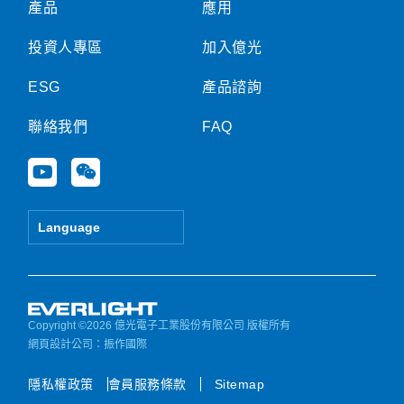
產品
應用
投資人專區
加入億光
ESG
產品諮詢
聯絡我們
FAQ
Y
W
o
e
u
i
t
x
Language
u
i
b
n
e
Copyright ©2026 億光電子工業股份有限公司 版權所有
網頁設計公司
：振作國際
隱私權政策
會員服務條款
Sitemap