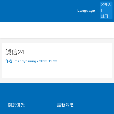
跳
登入
至
Language
|
主
註冊
要
內
容
誠信24
作者:
mandyhsiung
/
2023.11.23
關於億光
最新消息