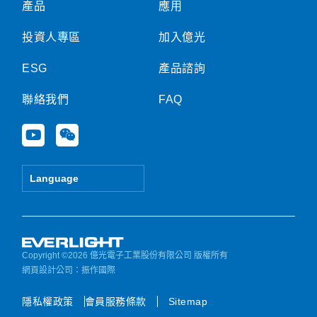
產品
應用
投資人專區
加入億光
ESG
產品諮詢
聯絡我們
FAQ
Y
W
o
e
u
i
t
x
Language
u
i
b
n
e
Copyright ©2026 億光電子工業股份有限公司 版權所有
網頁設計公司
：振作國際
隱私權政策
會員服務條款
Sitemap