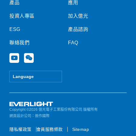
產品
應用
投資人專區
加入億光
ESG
產品諮詢
聯絡我們
FAQ
Y
W
o
e
u
i
t
x
Language
u
i
b
n
e
Copyright ©2026 億光電子工業股份有限公司 版權所有
網頁設計公司
：振作國際
隱私權政策
會員服務條款
Sitemap