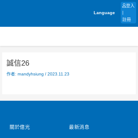
跳
登入
至
Language
|
主
註冊
要
內
容
誠信26
作者:
mandyhsiung
/
2023.11.23
關於億光
最新消息