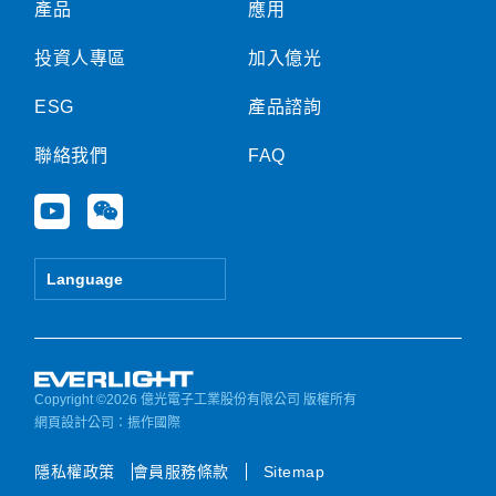
產品
應用
投資人專區
加入億光
ESG
產品諮詢
聯絡我們
FAQ
Y
W
o
e
u
i
t
x
Language
u
i
b
n
e
Copyright ©2026 億光電子工業股份有限公司 版權所有
網頁設計公司
：振作國際
隱私權政策
會員服務條款
Sitemap