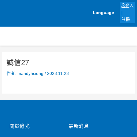
跳
登入
至
Language
|
主
註冊
要
內
容
誠信27
作者:
mandyhsiung
/
2023.11.23
關於億光
最新消息