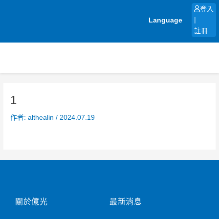
跳
登入
至
Language
|
主
註冊
要
內
容
1
作者:
althealin
/
2024.07.19
關於億光
最新消息