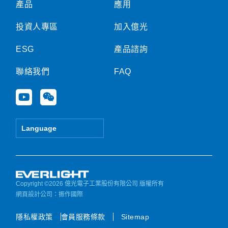
產品
應用
投資人專區
加入億光
ESG
產品諮詢
聯絡我們
FAQ
Y
W
o
e
u
i
t
x
Language
u
i
b
n
e
Copyright ©2026 億光電子工業股份有限公司 版權所有
網頁設計公司
：振作國際
隱私權政策
會員服務條款
Sitemap