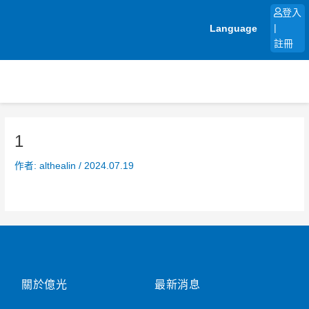
跳
登入
至
Language
|
主
註冊
要
內
容
1
作者:
althealin
/
2024.07.19
關於億光
最新消息