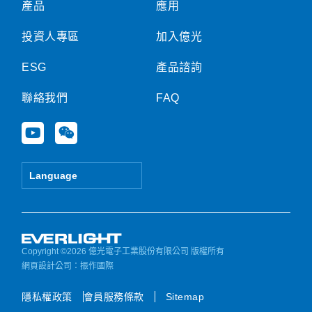
產品
應用
投資人專區
加入億光
ESG
產品諮詢
聯絡我們
FAQ
Y
W
o
e
u
i
t
x
Language
u
i
b
n
e
Copyright ©2026 億光電子工業股份有限公司 版權所有
網頁設計公司
：振作國際
隱私權政策
會員服務條款
Sitemap