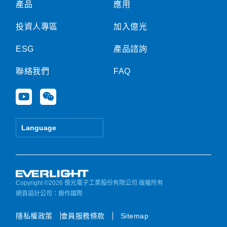
產品
應用
投資人專區
加入億光
ESG
產品諮詢
聯絡我們
FAQ
Y
W
o
e
u
i
t
x
Language
u
i
b
n
e
Copyright ©2026 億光電子工業股份有限公司 版權所有
網頁設計公司
：振作國際
隱私權政策
會員服務條款
Sitemap