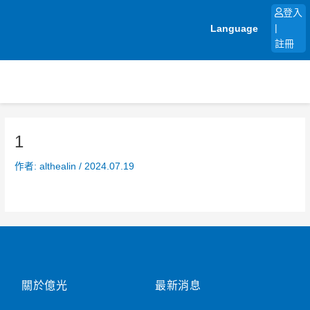
跳
登入
至
Language
|
主
註冊
要
內
容
1
作者:
althealin
/
2024.07.19
關於億光
最新消息