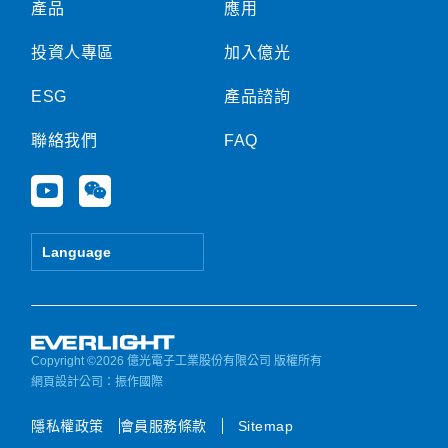
產品
應用
投資人專區
加入億光
ESG
產品諮詢
聯絡我們
FAQ
Y
W
o
e
u
i
t
x
Language
u
i
b
n
e
Copyright ©2026 億光電子工業股份有限公司 版權所有
網頁設計公司
：振作國際
隱私權政策
會員服務條款
Sitemap