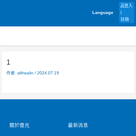
跳
登入
至
Language
|
主
註冊
要
內
容
1
作者:
althealin
/
2024.07.19
關於億光
最新消息