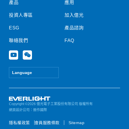
產品
應用
投資人專區
加入億光
ESG
產品諮詢
聯絡我們
FAQ
Y
W
o
e
u
i
t
x
Language
u
i
b
n
e
Copyright ©2026 億光電子工業股份有限公司 版權所有
網頁設計公司
：振作國際
隱私權政策
會員服務條款
Sitemap