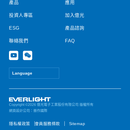
產品
應用
投資人專區
加入億光
ESG
產品諮詢
聯絡我們
FAQ
Y
W
o
e
u
i
t
x
Language
u
i
b
n
e
Copyright ©2026 億光電子工業股份有限公司 版權所有
網頁設計公司
：振作國際
隱私權政策
會員服務條款
Sitemap