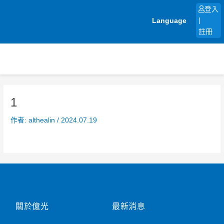
跳
登入
至
Language
|
主
註冊
要
內
容
1
作者:
althealin
/
2024.07.19
關於億光
最新消息