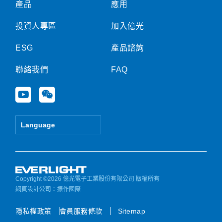
產品
應用
投資人專區
加入億光
ESG
產品諮詢
聯絡我們
FAQ
Y
W
o
e
u
i
t
x
Language
u
i
b
n
e
Copyright ©2026 億光電子工業股份有限公司 版權所有
網頁設計公司
：振作國際
隱私權政策
會員服務條款
Sitemap