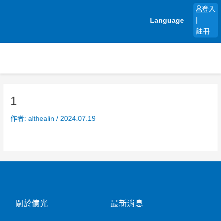
跳
登入
至
Language
|
主
註冊
要
內
容
1
作者:
althealin
/
2024.07.19
關於億光
最新消息