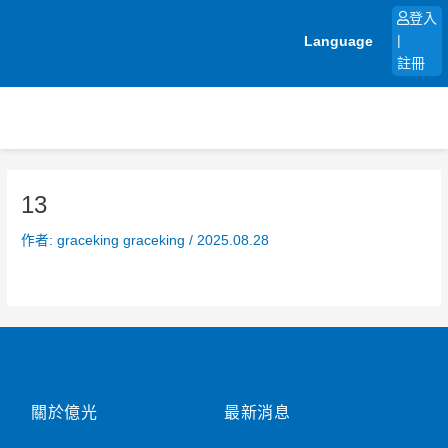
跳
登入
至
Language
|
主
註冊
要
內
容
13
作者:
graceking graceking
/
2025.08.28
關於億光
最新消息