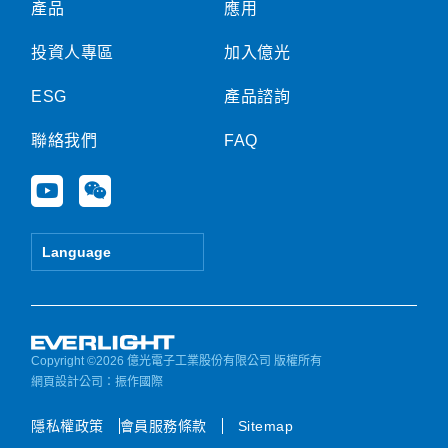
產品
應用
投資人專區
加入億光
ESG
產品諮詢
聯絡我們
FAQ
Y
W
o
e
u
i
t
x
Language
u
i
b
n
e
Copyright ©2026 億光電子工業股份有限公司 版權所有
網頁設計公司
：振作國際
隱私權政策
會員服務條款
Sitemap