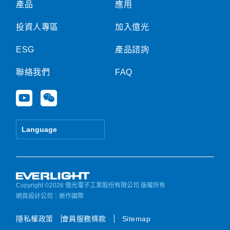
產品
應用
投資人專區
加入億光
ESG
產品諮詢
聯絡我們
FAQ
Y
W
o
e
u
i
t
x
Language
u
i
b
n
e
Copyright ©2026 億光電子工業股份有限公司 版權所有
網頁設計公司
：振作國際
隱私權政策
會員服務條款
Sitemap