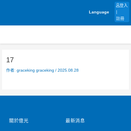
跳
登入
至
Language
|
主
註冊
要
內
容
17
作者:
graceking graceking
/
2025.08.28
關於億光
最新消息