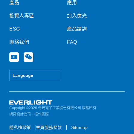
產品
應用
投資人專區
加入億光
ESG
產品諮詢
聯絡我們
FAQ
Y
W
o
e
u
i
t
x
Language
u
i
b
n
e
Copyright ©2026 億光電子工業股份有限公司 版權所有
網頁設計公司
：振作國際
隱私權政策
會員服務條款
Sitemap