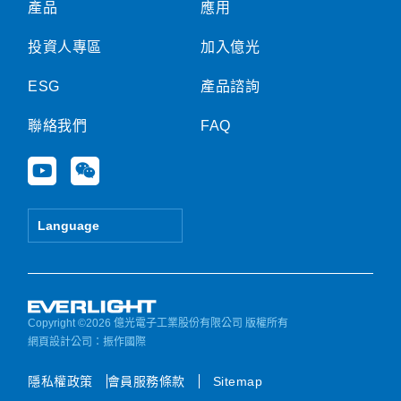
產品
應用
投資人專區
加入億光
ESG
產品諮詢
聯絡我們
FAQ
Y
W
o
e
u
i
t
x
Language
u
i
b
n
e
Copyright ©2026 億光電子工業股份有限公司 版權所有
網頁設計公司
：振作國際
隱私權政策
會員服務條款
Sitemap