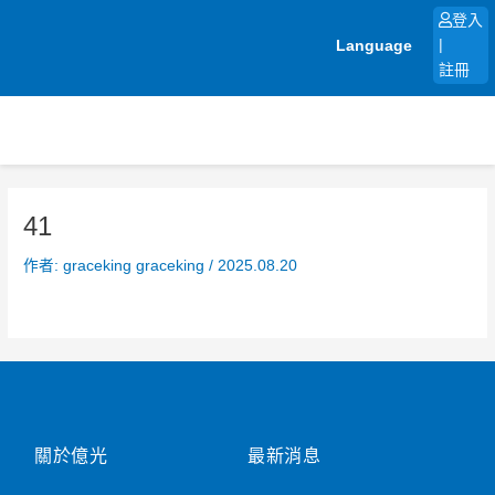
跳
登入
至
Language
|
主
註冊
要
內
容
41
作者:
graceking graceking
/
2025.08.20
關於億光
最新消息