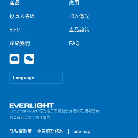
產品
應用
投資人專區
加入億光
ESG
產品諮詢
聯絡我們
FAQ
Y
W
o
e
u
i
t
x
Language
u
i
b
n
e
Copyright ©2026 億光電子工業股份有限公司 版權所有
網頁設計公司
：振作國際
隱私權政策
會員服務條款
Sitemap