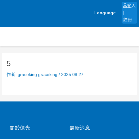
跳
登入
至
Language
|
主
註冊
要
內
容
5
作者:
graceking graceking
/
2025.08.27
關於億光
最新消息