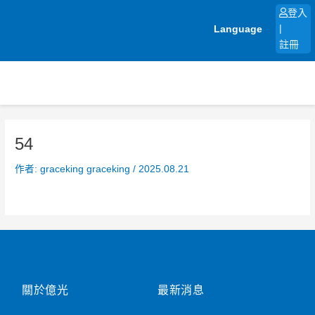
跳
登入
至
Language
|
主
註冊
要
內
容
54
作者:
graceking graceking
/
2025.08.21
關於億光
最新消息