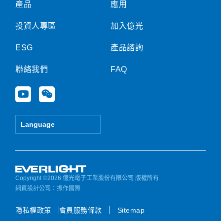
產品
應用
投資人專區
加入億光
ESG
產品諮詢
聯絡我們
FAQ
Y
W
o
e
u
i
t
x
Language
u
i
b
n
e
Copyright ©2026 億光電子工業股份有限公司 版權所有
網頁設計公司
：振作國際
隱私權政策
會員服務條款
Sitemap