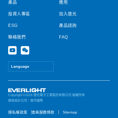
產品
應用
投資人專區
加入億光
ESG
產品諮詢
聯絡我們
FAQ
Y
W
o
e
u
i
t
x
Language
u
i
b
n
e
Copyright ©2026 億光電子工業股份有限公司 版權所有
網頁設計公司
：振作國際
隱私權政策
會員服務條款
Sitemap