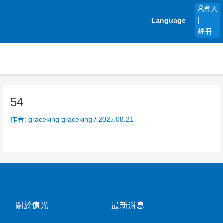
跳
登入
至
Language
|
主
註冊
要
內
容
54
作者:
graceking graceking
/
2025.08.21
關於億光
最新消息