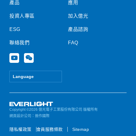
產品
應用
投資人專區
加入億光
ESG
產品諮詢
聯絡我們
FAQ
Y
W
o
e
u
i
t
x
Language
u
i
b
n
e
Copyright ©2026 億光電子工業股份有限公司 版權所有
網頁設計公司
：振作國際
隱私權政策
會員服務條款
Sitemap