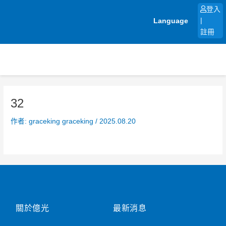
跳
登入
至
Language
|
主
註冊
要
內
容
32
作者:
graceking graceking
/
2025.08.20
關於億光
最新消息