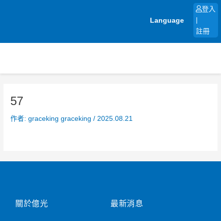
跳
登入
至
Language
|
主
註冊
要
內
容
57
作者:
graceking graceking
/
2025.08.21
關於億光
最新消息