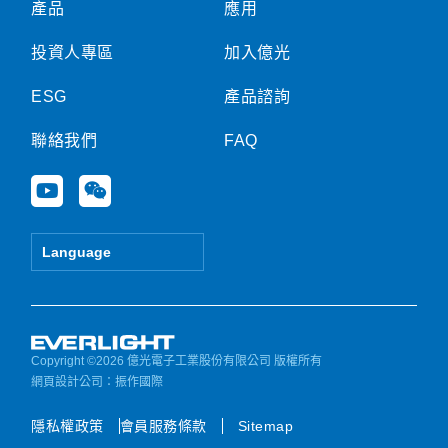
產品
應用
投資人專區
加入億光
ESG
產品諮詢
聯絡我們
FAQ
Y
W
o
e
u
i
t
x
Language
u
i
b
n
e
Copyright ©2026 億光電子工業股份有限公司 版權所有
網頁設計公司
：振作國際
隱私權政策
會員服務條款
Sitemap