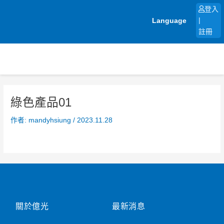
跳
登入
至
Language
|
主
註冊
要
內
容
綠色產品01
作者:
mandyhsiung
/
2023.11.28
關於億光
最新消息