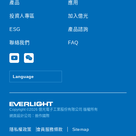
產品
應用
投資人專區
加入億光
ESG
產品諮詢
聯絡我們
FAQ
Y
W
o
e
u
i
t
x
Language
u
i
b
n
e
Copyright ©2026 億光電子工業股份有限公司 版權所有
網頁設計公司
：振作國際
隱私權政策
會員服務條款
Sitemap