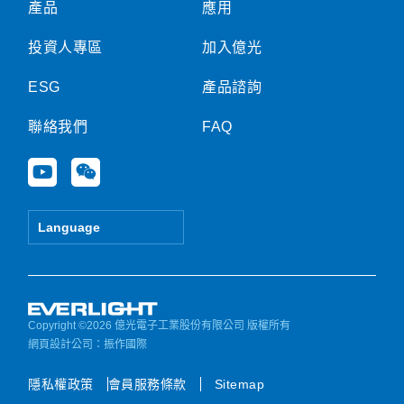
產品
應用
投資人專區
加入億光
ESG
產品諮詢
聯絡我們
FAQ
Y
W
o
e
u
i
t
x
Language
u
i
b
n
e
Copyright ©2026 億光電子工業股份有限公司 版權所有
網頁設計公司
：振作國際
隱私權政策
會員服務條款
Sitemap