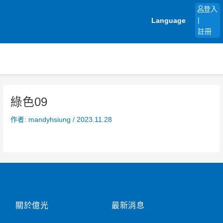
跳
登入
至
Language
|
主
註冊
要
內
容
綠色09
作者:
mandyhsiung
/
2023.11.28
關於億光
最新消息