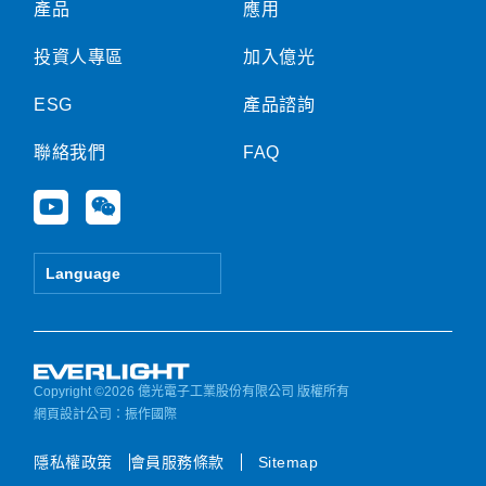
產品
應用
投資人專區
加入億光
ESG
產品諮詢
聯絡我們
FAQ
Y
W
o
e
u
i
t
x
Language
u
i
b
n
e
Copyright ©2026 億光電子工業股份有限公司 版權所有
網頁設計公司
：振作國際
隱私權政策
會員服務條款
Sitemap