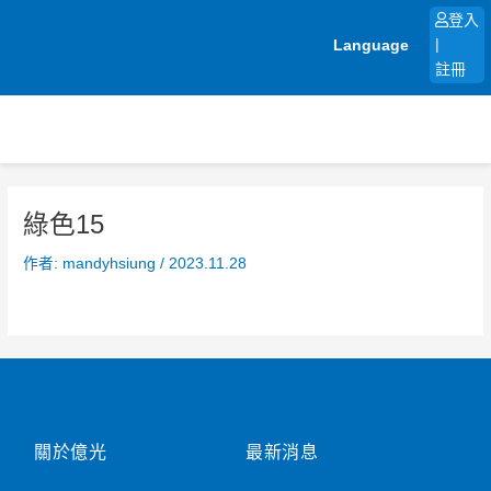
跳
登入
至
Language
|
主
註冊
要
內
容
綠色15
作者:
mandyhsiung
/
2023.11.28
關於億光
最新消息