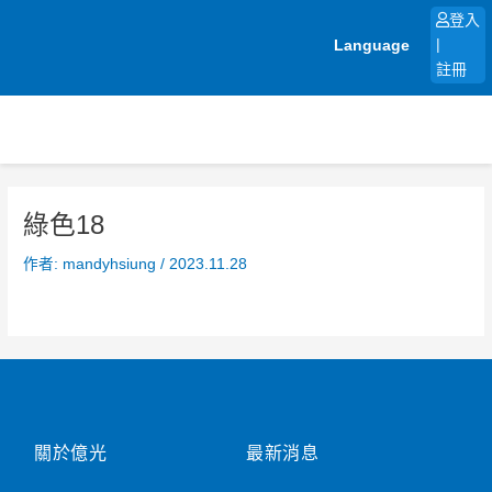
跳
登入
至
Language
|
主
註冊
要
內
容
綠色18
作者:
mandyhsiung
/
2023.11.28
關於億光
最新消息