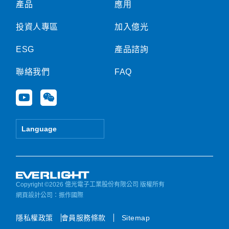
產品
應用
投資人專區
加入億光
ESG
產品諮詢
聯絡我們
FAQ
Y
W
o
e
u
i
t
x
Language
u
i
b
n
e
Copyright ©2026 億光電子工業股份有限公司 版權所有
網頁設計公司
：振作國際
隱私權政策
會員服務條款
Sitemap