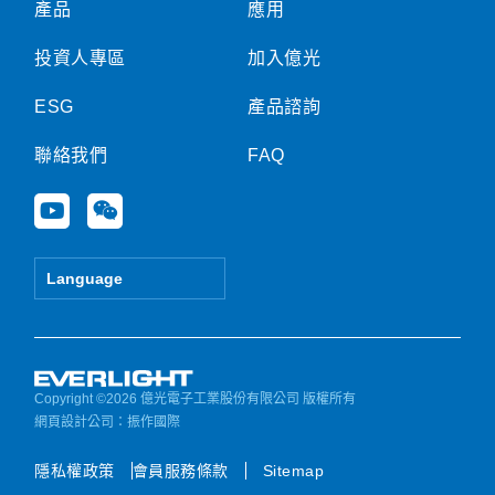
產品
應用
投資人專區
加入億光
ESG
產品諮詢
聯絡我們
FAQ
Y
W
o
e
u
i
t
x
Language
u
i
b
n
e
Copyright ©2026 億光電子工業股份有限公司 版權所有
網頁設計公司
：振作國際
隱私權政策
會員服務條款
Sitemap