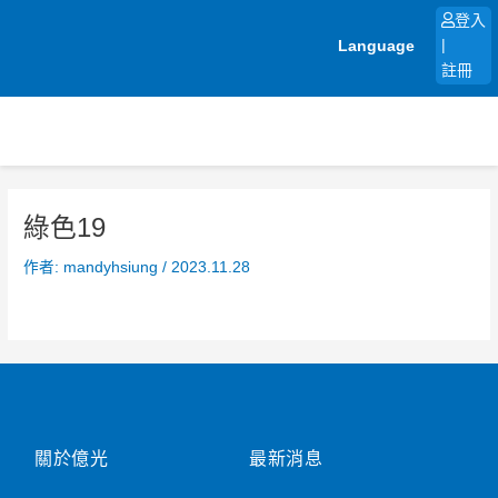
跳
登入
至
Language
|
主
註冊
要
內
容
綠色19
作者:
mandyhsiung
/
2023.11.28
關於億光
最新消息