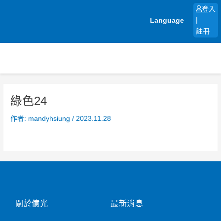
跳
登入
至
Language
|
主
註冊
要
內
容
綠色24
作者:
mandyhsiung
/
2023.11.28
關於億光
最新消息