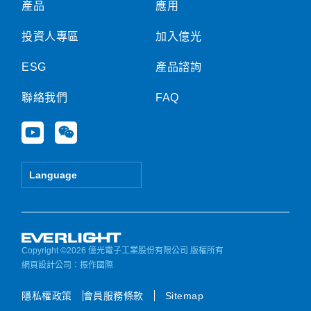
產品
應用
投資人專區
加入億光
ESG
產品諮詢
聯絡我們
FAQ
Y
W
o
e
u
i
t
x
Language
u
i
b
n
e
Copyright ©2026 億光電子工業股份有限公司 版權所有
網頁設計公司
：振作國際
隱私權政策
會員服務條款
Sitemap