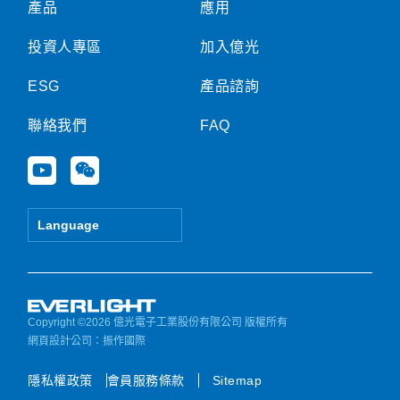
產品
應用
投資人專區
加入億光
ESG
產品諮詢
聯絡我們
FAQ
Y
W
o
e
u
i
t
x
Language
u
i
b
n
e
Copyright ©2026 億光電子工業股份有限公司 版權所有
網頁設計公司
：振作國際
隱私權政策
會員服務條款
Sitemap