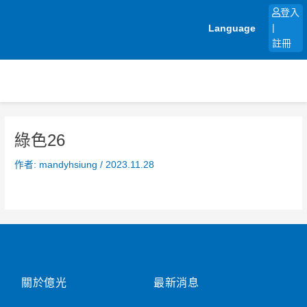
跳
登入
至
Language
|
主
註冊
要
內
容
綠色26
作者:
mandyhsiung
/
2023.11.28
關於億光
最新消息