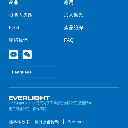
產品
應用
投資人專區
加入億光
ESG
產品諮詢
聯絡我們
FAQ
Y
W
o
e
u
i
t
x
Language
u
i
b
n
e
Copyright ©2026 億光電子工業股份有限公司 版權所有
網頁設計公司
：振作國際
隱私權政策
會員服務條款
Sitemap