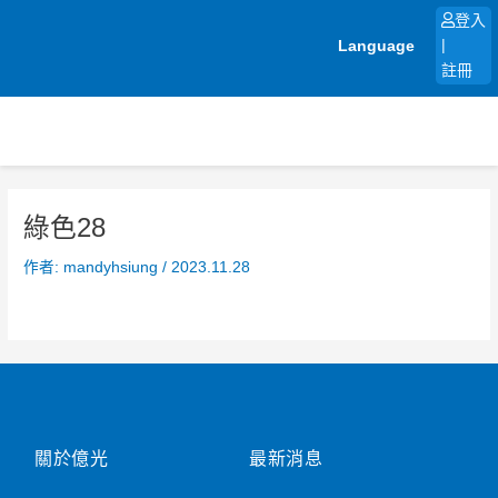
跳
登入
至
Language
|
主
註冊
要
內
容
綠色28
作者:
mandyhsiung
/
2023.11.28
關於億光
最新消息