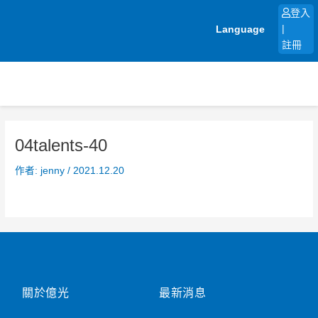
跳
登入
至
Language
|
主
註冊
要
內
容
04talents-40
作者:
jenny
/
2021.12.20
關於億光
最新消息