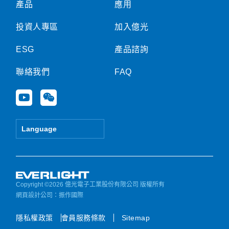
產品
應用
投資人專區
加入億光
ESG
產品諮詢
聯絡我們
FAQ
Y
W
o
e
u
i
t
x
Language
u
i
b
n
e
Copyright ©2026 億光電子工業股份有限公司 版權所有
網頁設計公司
：振作國際
隱私權政策
會員服務條款
Sitemap