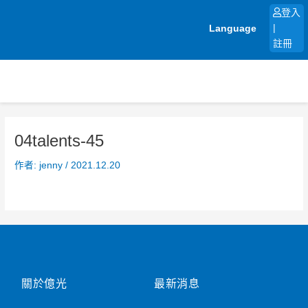
跳
登入
至
Language
|
主
註冊
要
內
容
04talents-45
作者:
jenny
/
2021.12.20
關於億光
最新消息