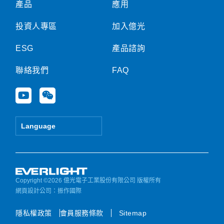
產品
應用
投資人專區
加入億光
ESG
產品諮詢
聯絡我們
FAQ
Y
W
o
e
u
i
t
x
Language
u
i
b
n
e
Copyright ©2026 億光電子工業股份有限公司 版權所有
網頁設計公司
：振作國際
隱私權政策
會員服務條款
Sitemap