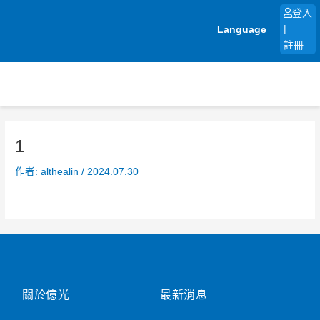
跳
登入
至
Language
|
主
註冊
要
內
容
1
作者:
althealin
/
2024.07.30
關於億光
最新消息