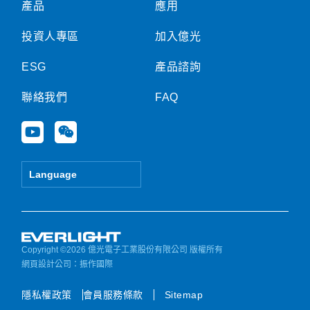
產品
應用
投資人專區
加入億光
ESG
產品諮詢
聯絡我們
FAQ
Y
W
o
e
u
i
t
x
Language
u
i
b
n
e
Copyright ©2026 億光電子工業股份有限公司 版權所有
網頁設計公司
：振作國際
隱私權政策
會員服務條款
Sitemap