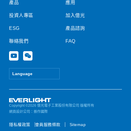
產品
應用
投資人專區
加入億光
ESG
產品諮詢
聯絡我們
FAQ
Y
W
o
e
u
i
t
x
Language
u
i
b
n
e
Copyright ©2026 億光電子工業股份有限公司 版權所有
網頁設計公司
：振作國際
隱私權政策
會員服務條款
Sitemap