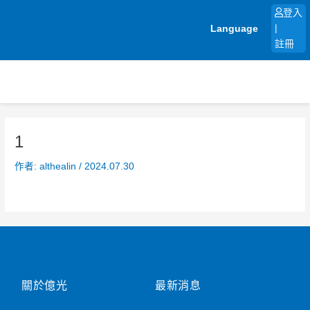
跳
登入
至
Language
|
主
註冊
要
內
容
1
作者:
althealin
/
2024.07.30
關於億光
最新消息