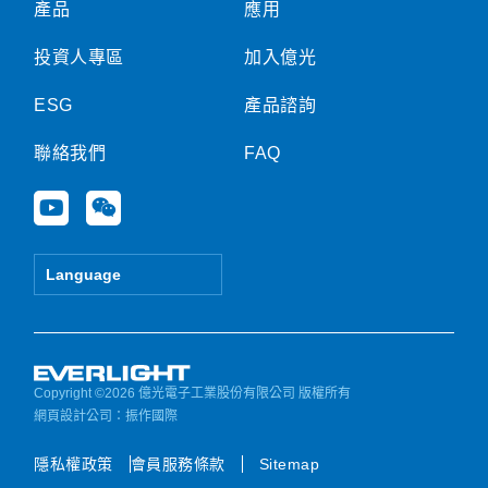
產品
應用
投資人專區
加入億光
ESG
產品諮詢
聯絡我們
FAQ
Y
W
o
e
u
i
t
x
Language
u
i
b
n
e
Copyright ©2026 億光電子工業股份有限公司 版權所有
網頁設計公司
：振作國際
隱私權政策
會員服務條款
Sitemap