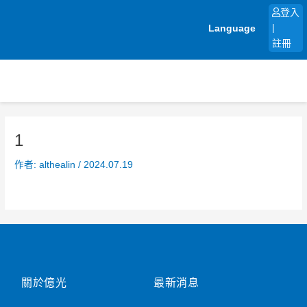
跳
登入
至
Language
|
主
註冊
要
內
容
1
作者:
althealin
/
2024.07.19
關於億光
最新消息