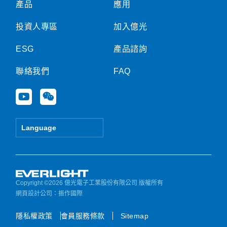
產品
應用
投資人專區
加入億光
ESG
產品諮詢
聯絡我們
FAQ
Y
W
o
e
u
i
t
x
Language
u
i
b
n
e
Copyright ©2026 億光電子工業股份有限公司 版權所有
網頁設計公司
：振作國際
隱私權政策
會員服務條款
Sitemap