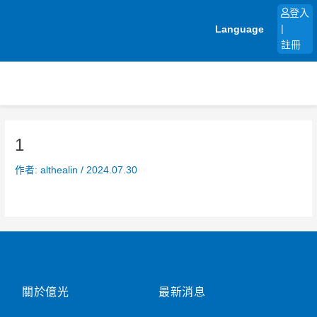
跳
登入
至
Language
|
主
註冊
要
內
容
1
作者:
althealin
/
2024.07.30
關於億光
最新消息