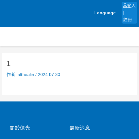
跳
登入
至
Language
|
主
註冊
要
內
容
1
作者:
althealin
/
2024.07.30
關於億光
最新消息