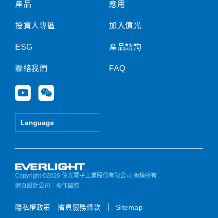
產品
應用
投資人專區
加入億光
ESG
產品諮詢
聯絡我們
FAQ
Y
W
o
e
u
i
t
x
Language
u
i
b
n
e
Copyright ©2026 億光電子工業股份有限公司 版權所有
網頁設計公司
：振作國際
隱私權政策
會員服務條款
Sitemap